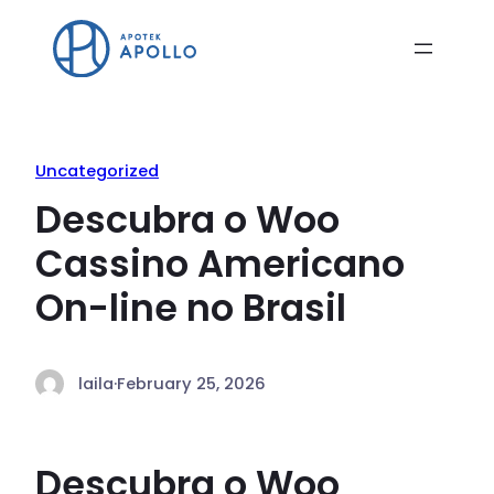
Uncategorized
Descubra o Woo
Cassino Americano
On-line no Brasil
laila
·
February 25, 2026
Descubra o Woo