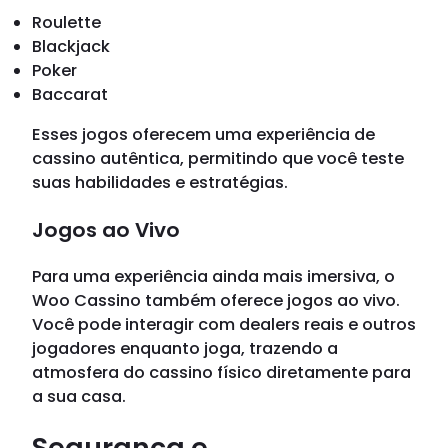
Roulette
Blackjack
Poker
Baccarat
Esses jogos oferecem uma experiência de
cassino autêntica, permitindo que você teste
suas habilidades e estratégias.
Jogos ao Vivo
Para uma experiência ainda mais imersiva, o
Woo Cassino também oferece jogos ao vivo.
Você pode interagir com dealers reais e outros
jogadores enquanto joga, trazendo a
atmosfera do cassino físico diretamente para
a sua casa.
Segurança e