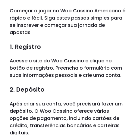
Começar a jogar no Woo Cassino Americano é
rápido e fácil. Siga estes passos simples para
se inscrever e começar sua jornada de
apostas.
1. Registro
Acesse o site do Woo Cassino e clique no
botão de registro. Preencha o formulário com
suas informações pessoais e crie uma conta.
2. Depósito
Após criar sua conta, você precisará fazer um
depósito. O Woo Cassino oferece várias
opções de pagamento, incluindo cartões de
crédito, transferências bancárias e carteiras
digitais.