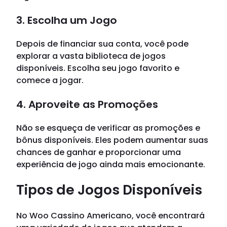
3. Escolha um Jogo
Depois de financiar sua conta, você pode
explorar a vasta biblioteca de jogos
disponíveis. Escolha seu jogo favorito e
comece a jogar.
4. Aproveite as Promoções
Não se esqueça de verificar as promoções e
bônus disponíveis. Eles podem aumentar suas
chances de ganhar e proporcionar uma
experiência de jogo ainda mais emocionante.
Tipos de Jogos Disponíveis
No Woo Cassino Americano, você encontrará