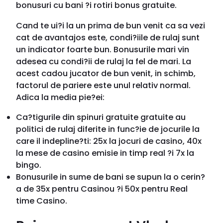
bonusuri cu bani ?i rotiri bonus gratuite.
Cand te ui?i la un prima de bun venit ca sa vezi
cat de avantajos este, condi?iile de rulaj sunt
un indicator foarte bun. Bonusurile mari vin
adesea cu condi?ii de rulaj la fel de mari. La
acest cadou jucator de bun venit, in schimb,
factorul de pariere este unul relativ normal.
Adica la media pie?ei:
Ca?tigurile din spinuri gratuite gratuite au
politici de rulaj diferite in func?ie de jocurile la
care il indepline?ti: 25x la jocuri de casino, 40x
la mese de casino emisie in timp real ?i 7x la
bingo.
Bonusurile in sume de bani se supun la o cerin?
a de 35x pentru Casinou ?i 50x pentru Real
time Casino.