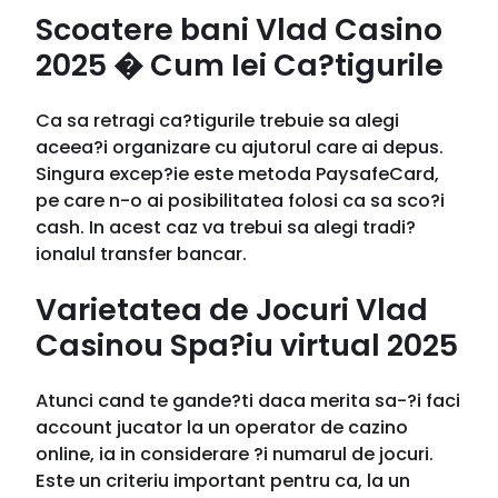
Scoatere bani Vlad Casino
2025 � Cum Iei Ca?tigurile
Ca sa retragi ca?tigurile trebuie sa alegi
aceea?i organizare cu ajutorul care ai depus.
Singura excep?ie este metoda PaysafeCard,
pe care n-o ai posibilitatea folosi ca sa sco?i
cash. In acest caz va trebui sa alegi tradi?
ionalul transfer bancar.
Varietatea de Jocuri Vlad
Casinou Spa?iu virtual 2025
Atunci cand te gande?ti daca merita sa-?i faci
account jucator la un operator de cazino
online, ia in considerare ?i numarul de jocuri.
Este un criteriu important pentru ca, la un