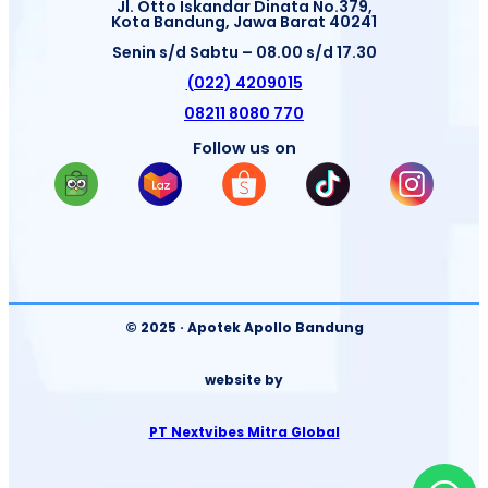
Jl. Otto Iskandar Dinata No.379,
Kota Bandung, Jawa Barat 40241
Senin s/d Sabtu – 08.00 s/d 17.30
(022) 4209015
08211 8080 770
Follow us on
© 2025 · Apotek Apollo Bandung
website by
PT Nextvibes Mitra Global