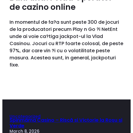
de cazino online
In momentul de fa?a sunt peste 300 de jocuri
de la producatori precum Play n Go ?i NetEnt
unde ai voie ca?tiga jackpot-ul la Vlad
Casinou. Jocuri cu RTP foarte colosal, de peste
97%, dar care vin ?i cu o volatilitate peste
masura. Acestea sunt, in general, jackpoturi
fixe.
Uncategorized
Spinmama Casino – Riscă si Victorie la Roșu și
Verde
March 8, 2026