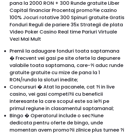
pana la 2000 RON + 300 Runde gratuite Liber
Capital financiar Procentaj promo?ie cazino
100% Jocuri rotative 300 Spinuri gratuite Gratis
Fonduri Reguli de pariere 35x Strategii de plata
Video Poker Casino Real time Pariuri Virtuale
Vezi Mai Mult
Premii la adaugare fonduri toata saptamana
� Frecvent vei gasi pe site oferte la depunere
valabile toata saptamana, care-?i aduc runde
gratuite gratuite cu mize de pana la 1
RON/runda la sloturi inedite;
Concursuri � Atat la pacanele, cat ?i in live
casino, vei gasi competi?ii cu beneficii
interesante la care scopul este sa ie?i pe
primul regiune in clasamentul saptamanal;
Bingo � Operatorul include o sec?iune
dedicata pentru oferte de bingo, unde
momentan avem promo?ii zilnice plus turnee ?i