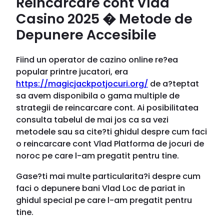
Reincarcare cont Vlad
Casino 2025 � Metode de
Depunere Accesibile
Fiind un operator de cazino online re?ea
popular printre jucatori, era
https://magicjackpotjocuri.org/
de a?teptat
sa avem disponibila o gama multiple de
strategii de reincarcare cont. Ai posibilitatea
consulta tabelul de mai jos ca sa vezi
metodele sau sa cite?ti ghidul despre cum faci
o reincarcare cont Vlad Platforma de jocuri de
noroc pe care l-am pregatit pentru tine.
Gase?ti mai multe particularita?i despre cum
faci o depunere bani Vlad Loc de pariat in
ghidul special pe care l-am pregatit pentru
tine.