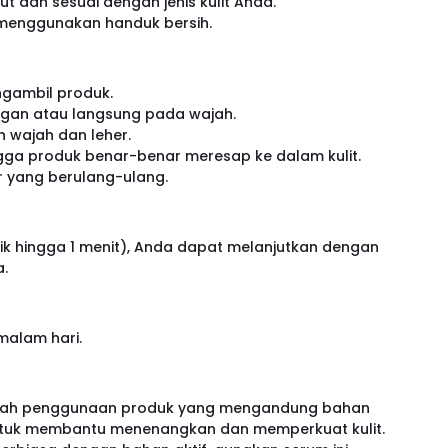
 dan sesuai dengan jenis kulit Anda.
menggunakan handuk bersih.
ngambil produk.
ngan atau langsung pada wajah.
 wajah dan leher.
ngga produk benar-benar meresap ke dalam kulit.
 yang berulang-ulang.
ik hingga 1 menit), Anda dapat melanjutkan dengan
a.
malam hari.
telah penggunaan produk yang mengandung bahan
) untuk membantu menenangkan dan memperkuat kulit.