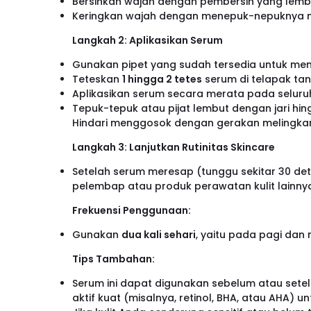
Bersihkan wajah dengan pembersih yang lembut
Keringkan wajah dengan menepuk-nepuknya 
Langkah 2: Aplikasikan Serum
Gunakan pipet yang sudah tersedia untuk me
Teteskan
1 hingga 2 tetes
serum di telapak ta
Aplikasikan serum secara merata pada seluruh
Tepuk-tepuk atau pijat lembut dengan jari hi
Hindari menggosok dengan gerakan melingkar
Langkah 3: Lanjutkan Rutinitas Skincare
Setelah serum meresap (tunggu sekitar 30 det
pelembap atau produk perawatan kulit lainny
Frekuensi Penggunaan:
Gunakan
dua kali sehari
, yaitu pada pagi dan 
Tips Tambahan:
Serum ini dapat digunakan sebelum atau se
aktif kuat (misalnya, retinol, BHA, atau AHA