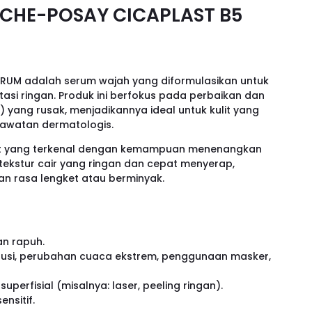
ROCHE-POSAY CICAPLAST B5
ERUM adalah serum wajah yang diformulasikan untuk
iritasi ringan. Produk ini berfokus pada perbaikan dan
r) yang rusak, menjadikannya ideal untuk kulit yang
rawatan dermatologis.
last yang terkenal dengan kemampuan menenangkan
 tekstur cair yang ringan dan cepat menyerap,
an rasa lengket atau berminyak.
an rapuh.
 (polusi, perubahan cuaca ekstrem, penggunaan masker,
uperfisial (misalnya: laser, peeling ringan).
nsitif.