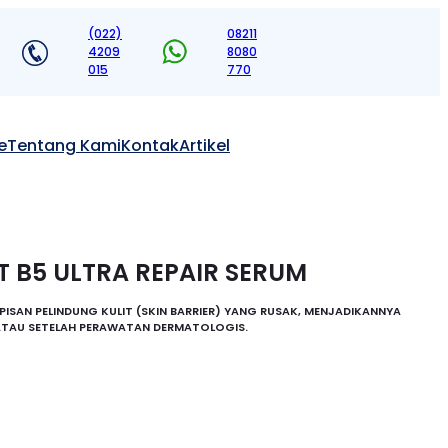
(022)
08211
4209
8080
015
770
e
Tentang Kami
Kontak
Artikel
 B5 ULTRA REPAIR SERUM
ISAN PELINDUNG KULIT (SKIN BARRIER) YANG RUSAK, MENJADIKANNYA
 ATAU SETELAH PERAWATAN DERMATOLOGIS.