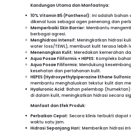
Kandungan Utama dan Manfaatnya:
10% Vitamin B5 (Panthenol):
Ini adalah bahan a
dikenal luas sebagai agen penenang dan perbai
Memperbaiki Skin Barrier:
Membantu mengembali
berbagai agresi.
Menghidrasi Intensif:
Meningkatkan hidrasi kul
water loss/TEWL), membuat kulit terasa lebih 
Menenangkan Kulit:
Meredakan kemerahan dan r
Aqua Posae Filiformis + HEPES:
Kompleks bahan a
Aqua Posae Filiformis:
Mendukung keseimbangan
kesehatan dan pertahanan kulit.
HEPES (Hydroxyethylpiperazine Ethane Sulfonic
membantu menghaluskan tekstur kulit dan mer
Hyaluronic Acid:
Bahan pelembap (humektan)
di dalam kulit, meningkatkan hidrasi secara sig
Manfaat dan Efek Produk:
Perbaikan Cepat:
Secara klinis terbukti dapa
waktu satu jam.
Hidrasi Sepanjang Hari:
Memberikan hidrasi int