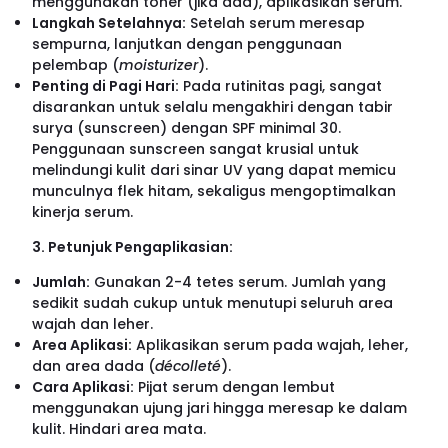
menggunakan toner (jika ada), aplikasikan serum.
Langkah Setelahnya:
Setelah serum meresap
sempurna, lanjutkan dengan penggunaan
pelembap (
moisturizer
).
Penting di Pagi Hari:
Pada rutinitas pagi, sangat
disarankan untuk selalu mengakhiri dengan tabir
surya (sunscreen) dengan SPF minimal 30.
Penggunaan sunscreen sangat krusial untuk
melindungi kulit dari sinar UV yang dapat memicu
munculnya flek hitam, sekaligus mengoptimalkan
kinerja serum.
3. Petunjuk Pengaplikasian:
Jumlah:
Gunakan 2-4 tetes serum. Jumlah yang
sedikit sudah cukup untuk menutupi seluruh area
wajah dan leher.
Area Aplikasi:
Aplikasikan serum pada wajah, leher,
dan area dada (
décolleté
).
Cara Aplikasi:
Pijat serum dengan lembut
menggunakan ujung jari hingga meresap ke dalam
kulit. Hindari area mata.