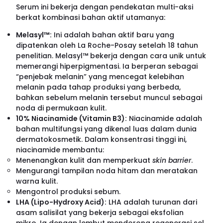
Serum ini bekerja dengan pendekatan multi-aksi
berkat kombinasi bahan aktif utamanya:
Melasyl™:
Ini adalah bahan aktif baru yang
dipatenkan oleh La Roche-Posay setelah 18 tahun
penelitian. Melasyl™ bekerja dengan cara unik untuk
memerangi hiperpigmentasi. Ia berperan sebagai
“penjebak melanin” yang mencegat kelebihan
melanin pada tahap produksi yang berbeda,
bahkan sebelum melanin tersebut muncul sebagai
noda di permukaan kulit.
10% Niacinamide (Vitamin B3):
Niacinamide adalah
bahan multifungsi yang dikenal luas dalam dunia
dermatokosmetik. Dalam konsentrasi tinggi ini,
niacinamide membantu:
Menenangkan kulit dan memperkuat
skin barrier
.
Mengurangi tampilan noda hitam dan meratakan
warna kulit.
Mengontrol produksi sebum.
LHA (Lipo-Hydroxy Acid):
LHA adalah turunan dari
asam salisilat yang bekerja sebagai eksfolian
mikro. Ia dengan lembut mendorong regenerasi sel