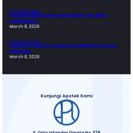
Uncategorized
Tesamorelin Acetat: Hvad Sker Der Efter
Indtagelse?
March 8, 2026
Uncategorized
Adobe Acrobat Crack tool Lifetime no Virus
Ultimate
March 8, 2026
Kunjungi Apotek Kami
Jl. Otto Iskandar Dinata No.379,