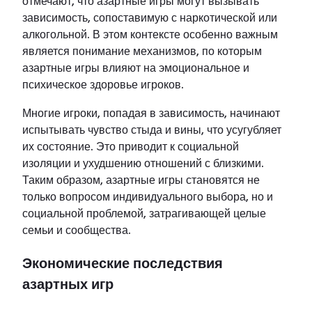
отмечают, что азартные игры могут вызывать
зависимость, сопоставимую с наркотической или
алкогольной. В этом контексте особенно важным
является понимание механизмов, по которым
азартные игры влияют на эмоциональное и
психическое здоровье игроков.
Многие игроки, попадая в зависимость, начинают
испытывать чувство стыда и вины, что усугубляет
их состояние. Это приводит к социальной
изоляции и ухудшению отношений с близкими.
Таким образом, азартные игры становятся не
только вопросом индивидуального выбора, но и
социальной проблемой, затрагивающей целые
семьи и сообщества.
Экономические последствия
азартных игр