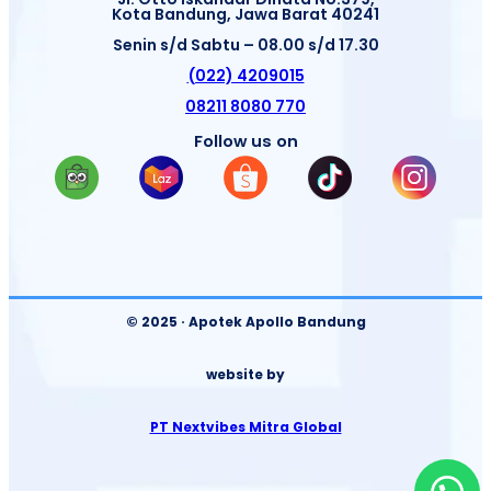
Kota Bandung, Jawa Barat 40241
Senin s/d Sabtu – 08.00 s/d 17.30
(022) 4209015
08211 8080 770
Follow us on
© 2025 · Apotek Apollo Bandung
website by
PT Nextvibes Mitra Global