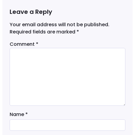
Leave a Reply
Your email address will not be published.
Required fields are marked
*
Comment
*
Name
*