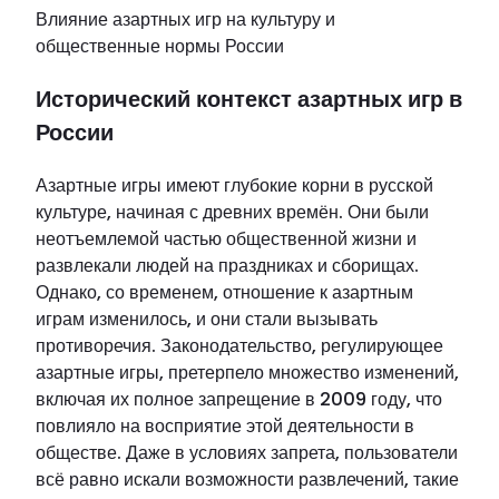
Влияние азартных игр на культуру и
общественные нормы России
Исторический контекст азартных игр в
России
Азартные игры имеют глубокие корни в русской
культуре, начиная с древних времён. Они были
неотъемлемой частью общественной жизни и
развлекали людей на праздниках и сборищах.
Однако, со временем, отношение к азартным
играм изменилось, и они стали вызывать
противоречия. Законодательство, регулирующее
азартные игры, претерпело множество изменений,
включая их полное запрещение в 2009 году, что
повлияло на восприятие этой деятельности в
обществе. Даже в условиях запрета, пользователи
всё равно искали возможности развлечений, такие