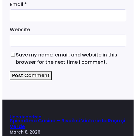
Email
*
Website
Save my name, email, and website in this
browser for the next time I comment.
Uncategorized
Spinmama Casino – Riscă si Victorie la Roșu și
Verde
March 8, 2026